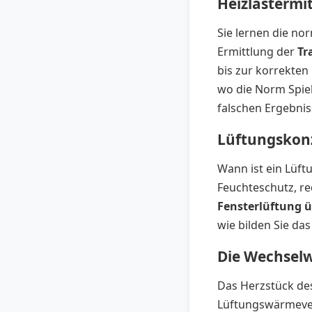
Heizlastermi
Sie lernen die n
Ermittlung der
Tr
bis zur korrekte
wo die Norm Spiel
falschen Ergebnis
Lüftungskon
Wann ist ein Lüft
Feuchteschutz, r
Fensterlüftung 
wie bilden Sie da
Die Wechsel
Das Herzstück des
Lüftungswärmeverl