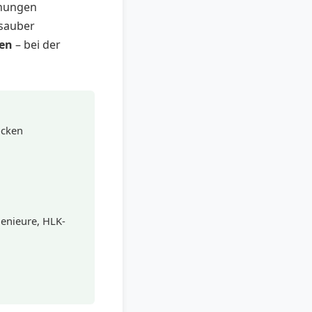
hnungen
 sauber
ren
– bei der
öcken
genieure, HLK-