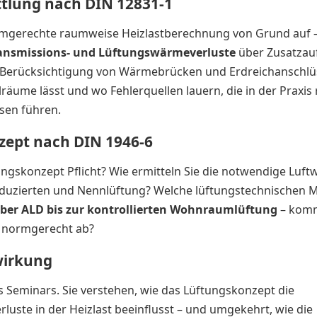
ttlung nach DIN 12831-1
ormgerechte raumweise Heizlastberechnung von Grund auf 
ansmissions- und Lüftungswärmeverluste
über Zusatzauf
n Berücksichtigung von Wärmebrücken und Erdreichanschlüs
räume lässt und wo Fehlerquellen lauern, die in der Praxis
sen führen.
zept nach DIN 1946-6
ungskonzept Pflicht? Wie ermitteln Sie die notwendige Luft
eduzierten und Nennlüftung? Welche lüftungstechnischen
über ALD bis zur kontrollierten Wohnraumlüftung
– komm
s normgerecht ab?
wirkung
 Seminars. Sie verstehen, wie das Lüftungskonzept die
uste in der Heizlast beeinflusst – und umgekehrt, wie die