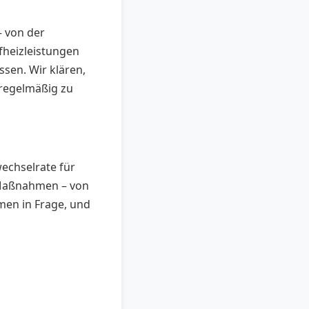
– von der
heizleistungen
sen. Wir klären,
 regelmäßig zu
wechselrate für
 Maßnahmen – von
en in Frage, und