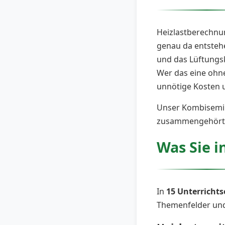
Heizlastberechnun
genau da entstehe
und das Lüftungsk
Wer das eine ohne
unnötige Kosten 
Unser Kombisemin
zusammengehört
Was Sie i
In
15 Unterrichts
Themenfelder und